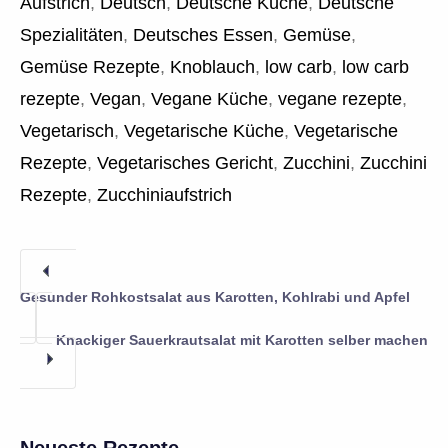
Aufstrich
,
Deutsch
,
Deutsche Küche
,
Deutsche
Spezialitäten
,
Deutsches Essen
,
Gemüse
,
Gemüse Rezepte
,
Knoblauch
,
low carb
,
low carb
rezepte
,
Vegan
,
Vegane Küche
,
vegane rezepte
,
Vegetarisch
,
Vegetarische Küche
,
Vegetarische
Rezepte
,
Vegetarisches Gericht
,
Zucchini
,
Zucchini
Rezepte
,
Zucchiniaufstrich
Gesunder Rohkostsalat aus Karotten, Kohlrabi und Apfel
Knackiger Sauerkrautsalat mit Karotten selber machen
Neueste Rezepte