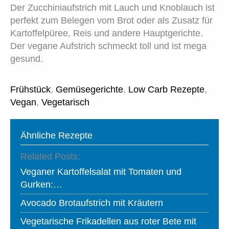
Der Zucchiniaufstrich mit Lauch und Knoblauch ist
perfekt zum Belegen vom Brot oder als Zusatz für
Kartoffelpüree, Reis und andere Hauptgerichte.
Der vegane Aufstrich schmeckt toll und ist mega
gesund.
Frühstück
,
Gemüsegerichte
,
Low Carb Rezepte
,
Vegan
,
Vegetarisch
Ähnliche Rezepte
Related Posts:
Veganer Kartoffelsalat mit Tomaten und
Gurken:…
Avocado Brotaufstrich mit Kräutern
Vegetarische Frikadellen aus roter Bete mit