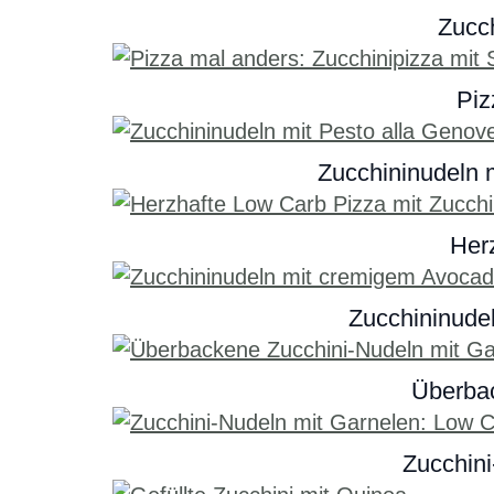
Zucch
Piz
Zucchininudeln 
Her
Zucchininude
Überbac
Zucchini