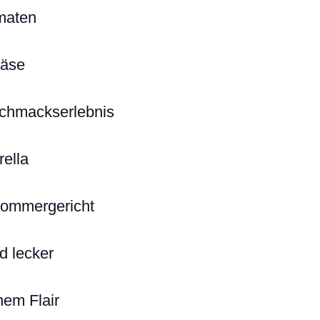
omaten
Käse
schmackserlebnis
ella
Sommergericht
d lecker
nem Flair