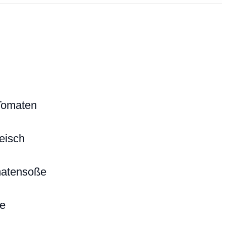
Tomaten
eisch
omatensoße
e