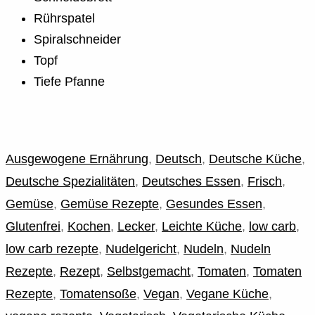
Rührspatel
Spiralschneider
Topf
Tiefe Pfanne
Ausgewogene Ernährung
,
Deutsch
,
Deutsche Küche
,
Deutsche Spezialitäten
,
Deutsches Essen
,
Frisch
,
Gemüse
,
Gemüse Rezepte
,
Gesundes Essen
,
Glutenfrei
,
Kochen
,
Lecker
,
Leichte Küche
,
low carb
,
low carb rezepte
,
Nudelgericht
,
Nudeln
,
Nudeln
Rezepte
,
Rezept
,
Selbstgemacht
,
Tomaten
,
Tomaten
Rezepte
,
Tomatensoße
,
Vegan
,
Vegane Küche
,