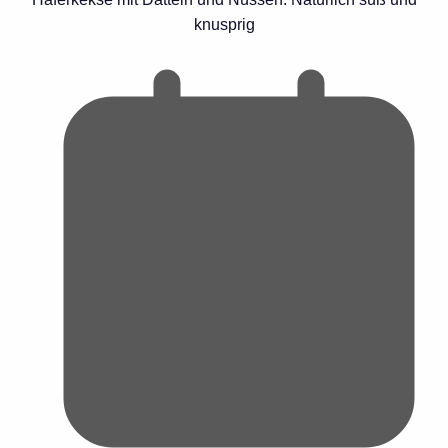
knusprig