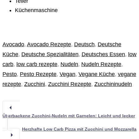
Teller
Küchenmaschine
Avocado
,
Avocado Rezepte
,
Deutsch
,
Deutsche
Küche
,
Deutsche Spezialitäten
,
Deutsches Essen
,
low
carb
,
low carb rezepte
,
Nudeln
,
Nudeln Rezepte
,
Pesto
,
Pesto Rezepte
,
Vegan
,
Vegane Küche
,
vegane
rezepte
,
Zucchini
,
Zucchini Rezepte
,
Zucchininudeln
Überbackene Zucchini-Nudeln mit Garnelen: Leicht und lecker
Herzhafte Low Carb Pizza mit Zucchini und Mozzarella