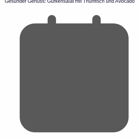
Gesunder Genuss: Gurkensalat mit Thunfisch und Avocado