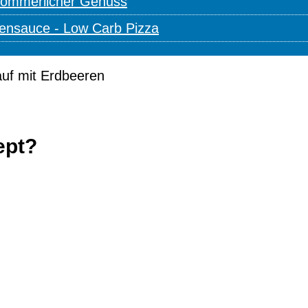
 sommerlicher Genuss
tensauce - Low Carb Pizza
ept?