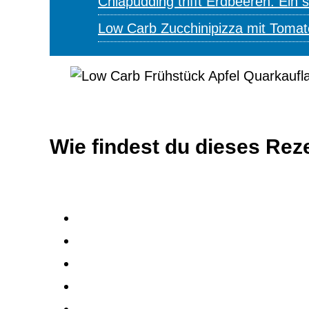
Chiapudding trifft Erdbeeren: Ein
Low Carb Zucchinipizza mit Toma
Wie findest du dieses Rez