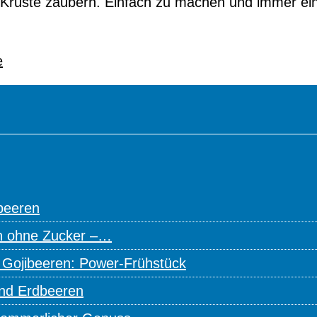
e Kruste zaubern. Einfach zu machen und immer ein
e
beeren
n ohne Zucker –…
 Gojibeeren: Power-Frühstück
und Erdbeeren