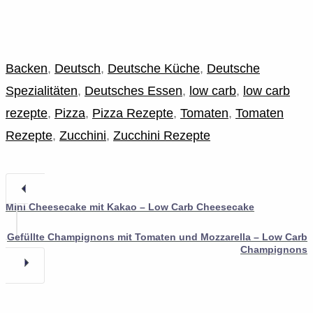
Backen
,
Deutsch
,
Deutsche Küche
,
Deutsche
Spezialitäten
,
Deutsches Essen
,
low carb
,
low carb
rezepte
,
Pizza
,
Pizza Rezepte
,
Tomaten
,
Tomaten
Rezepte
,
Zucchini
,
Zucchini Rezepte
Mini Cheesecake mit Kakao – Low Carb Cheesecake
Gefüllte Champignons mit Tomaten und Mozzarella – Low Carb
Champignons