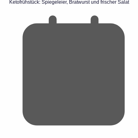
Ketofrühstück: Spiegeleier, Bratwurst und frischer Salat