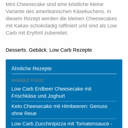
Mini Cheesecake sind eine köstliche kleine
Variante des amerikanischen Käsekuchens. In
diesem Rezept werden die kleinen Cheesecakes
mit Kakao schokoladig raffiniert und sind als Low
Carb mit Erythrit zubereitet.
Desserts
,
Gebäck
,
Low Carb Rezepte
Ähnliche Rezepte
Related Posts:
Low Carb Erdbeer Cheesecake mit
Frischkäse und Joghurt
Keto Cheesecake mit Himbeeren: Genuss
ohne Reue
Low Carb Zucchinipizza mit Tomatensauce -