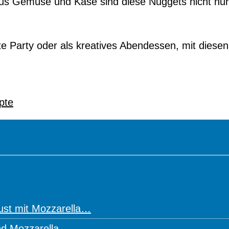
 aus Gemüse und Käse sind diese Nuggets nicht nu
te Party oder als kreatives Abendessen, mit diesen 
pte
rust mit Mozzarella…
nd Mozzarella