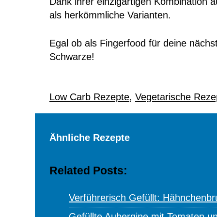
Dank ihrer einzigartigen Kombination
als herkömmliche Varianten.
Egal ob als Fingerfood für deine nächs
Schwarze!
Low Carb Rezepte
,
Vegetarische Reze
Ähnliche Rezepte
Related Posts:
Verführerisch Gefüllt: Hähnchenb
Gefüllte Aubergine mit Tomaten u