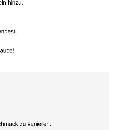
ln hinzu.
endest.
sauce!
hmack zu variieren.