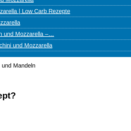
zarella | Low Carb Rezepte
zzarella
n und Mozzarella –…
chini und Mozzarella
ept?