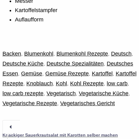
Messer
Kartoffelstampfer
Auflaufform
Backen
,
Blumenkohl
,
Blumenkohl Rezepte
,
Deutsch
,
Deutsche Küche
,
Deutsche Spezialitäten
,
Deutsches
Essen
,
Gemüse
,
Gemüse Rezepte
,
Kartoffel
,
Kartoffel
Rezepte
,
Knoblauch
,
Kohl
,
Kohl Rezepte
,
low carb
,
low carb rezepte
,
Vegetarisch
,
Vegetarische Küche
,
Vegetarische Rezepte
,
Vegetarisches Gericht
Knackiger Sauerkrautsalat mit Karotten selber machen