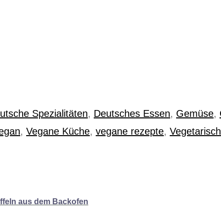
utsche Spezialitäten
,
Deutsches Essen
,
Gemüse
,
egan
,
Vegane Küche
,
vegane rezepte
,
Vegetarisch
offeln aus dem Backofen