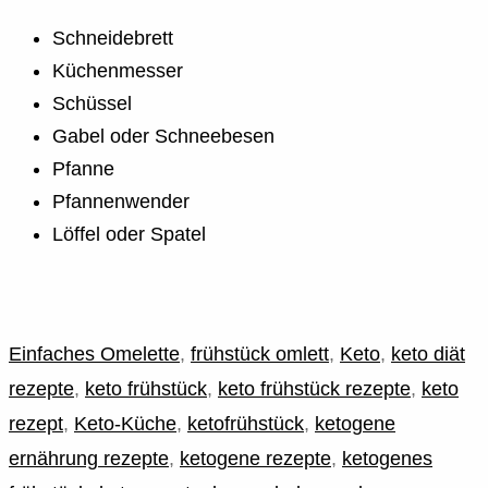
Schneidebrett
Küchenmesser
Schüssel
Gabel oder Schneebesen
Pfanne
Pfannenwender
Löffel oder Spatel
Einfaches Omelette
,
frühstück omlett
,
Keto
,
keto diät
rezepte
,
keto frühstück
,
keto frühstück rezepte
,
keto
rezept
,
Keto-Küche
,
ketofrühstück
,
ketogene
ernährung rezepte
,
ketogene rezepte
,
ketogenes