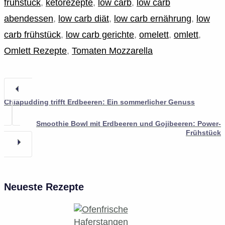
frühstück
,
ketorezepte
,
low carb
,
low carb
abendessen
,
low carb diät
,
low carb ernährung
,
low
carb frühstück
,
low carb gerichte
,
omelett
,
omlett
,
Omlett Rezepte
,
Tomaten Mozzarella
Chiapudding trifft Erdbeeren: Ein sommerlicher Genuss
Smoothie Bowl mit Erdbeeren und Gojibeeren: Power-
Frühstück
Neueste Rezepte