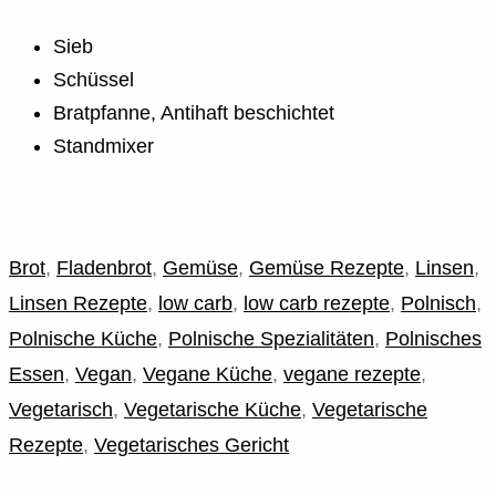
Sieb
Schüssel
Bratpfanne, Antihaft beschichtet
Standmixer
Brot
,
Fladenbrot
,
Gemüse
,
Gemüse Rezepte
,
Linsen
,
Linsen Rezepte
,
low carb
,
low carb rezepte
,
Polnisch
,
Polnische Küche
,
Polnische Spezialitäten
,
Polnisches
Essen
,
Vegan
,
Vegane Küche
,
vegane rezepte
,
Vegetarisch
,
Vegetarische Küche
,
Vegetarische
Rezepte
,
Vegetarisches Gericht