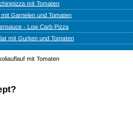
cchinipizza mit Tomaten
 mit Garnelen und Tomaten
tensauce - Low Carb Pizza
alat mit Gurken und Tomaten
ept?