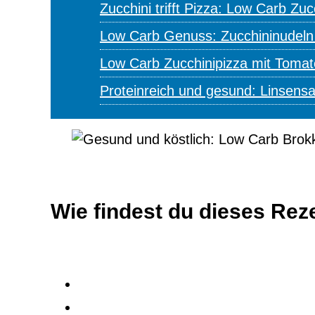
Zucchini trifft Pizza: Low Carb Zu
Low Carb Genuss: Zucchininudeln
Low Carb Zucchinipizza mit Toma
Proteinreich und gesund: Linsens
Wie findest du dieses Rez