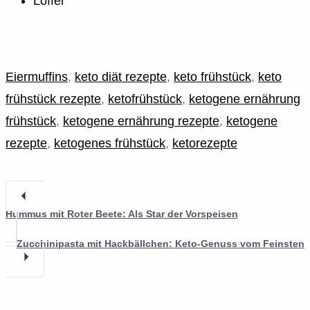
Löffel
Eiermuffins
,
keto diät rezepte
,
keto frühstück
,
keto
frühstück rezepte
,
ketofrühstück
,
ketogene ernährung
frühstück
,
ketogene ernährung rezepte
,
ketogene
rezepte
,
ketogenes frühstück
,
ketorezepte
Hummus mit Roter Beete: Als Star der Vorspeisen
Zucchinipasta mit Hackbällchen: Keto-Genuss vom Feinsten