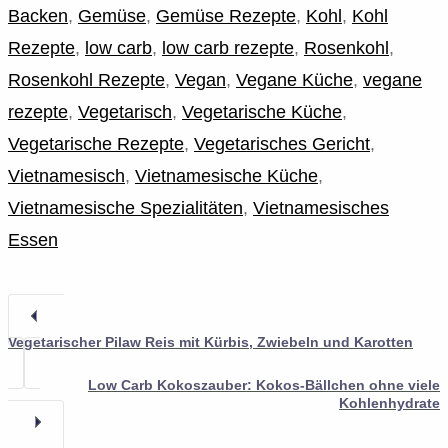
Backen
,
Gemüse
,
Gemüse Rezepte
,
Kohl
,
Kohl
Rezepte
,
low carb
,
low carb rezepte
,
Rosenkohl
,
Rosenkohl Rezepte
,
Vegan
,
Vegane Küche
,
vegane
rezepte
,
Vegetarisch
,
Vegetarische Küche
,
Vegetarische Rezepte
,
Vegetarisches Gericht
,
Vietnamesisch
,
Vietnamesische Küche
,
Vietnamesische Spezialitäten
,
Vietnamesisches
Essen
Vegetarischer Pilaw Reis mit Kürbis, Zwiebeln und Karotten
Low Carb Kokoszauber: Kokos-Bällchen ohne viele
Kohlenhydrate