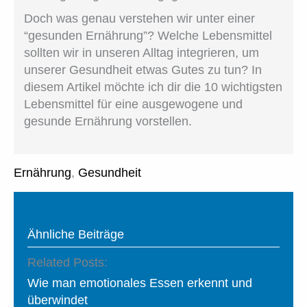
Doch was genau verstehen wir unter einer
“gesunden Ernährung”? Welche Lebensmittel
sollten wir in unseren Alltag integrieren, um
unserer Gesundheit etwas Gutes zu tun? In
diesem Artikel möchte ich dir die 10 wichtigsten
Lebensmittel für eine ausgewogene und
gesunde Ernährung vorstellen.
Ernährung
,
Gesundheit
Ähnliche Beiträge
Related Posts:
Wie man emotionales Essen erkennt und
überwindet