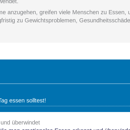
wendet.
eme anzugehen, greifen viele Menschen zu Essen,
ngfristig zu Gewichtsproblemen, Gesundheitsschäd
ag essen solltest!