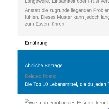
Langeweile, Einsamkeit oder Frust ver
Anstatt die zugrunde liegenden Probl
fühlen. Dieses Muster kann jedoch la
zum Essen führen.
Ernährung
Ähnliche Beiträge
Related Posts:
Die Top 10 Lebensmittel, die du jeden T