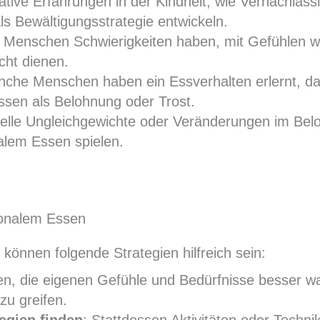
ative Erfahrungen in der Kindheit, wie Vernachlä
s Bewältigungsstrategie entwickeln.
 Menschen Schwierigkeiten haben, mit Gefühlen wi
cht dienen.
nche Menschen haben ein Essverhalten erlernt, da
ssen als Belohnung oder Trost.
elle Ungleichgewichte oder Veränderungen im Be
nalem Essen spielen.
ionalem Essen
önnen folgende Strategien hilfreich sein:
en, die eigenen Gefühle und Bedürfnisse besser 
zu greifen.
egien finden
: Stattdessen Aktivitäten oder Techni