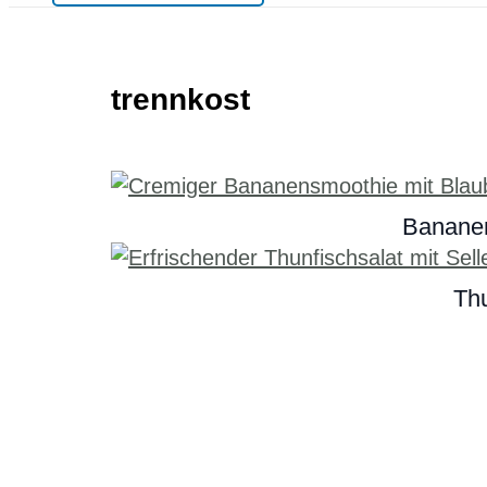
trennkost
Bananen
Thu