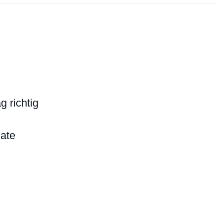
 richtig
late