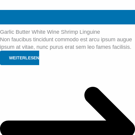
Garlic Butter White Wine Shrimp Linguine
Non faucibus tincidunt commodo est arcu ipsum augue
ipsum at vitae, nunc purus erat sem leo fames facilisis.
WEITERLESEN